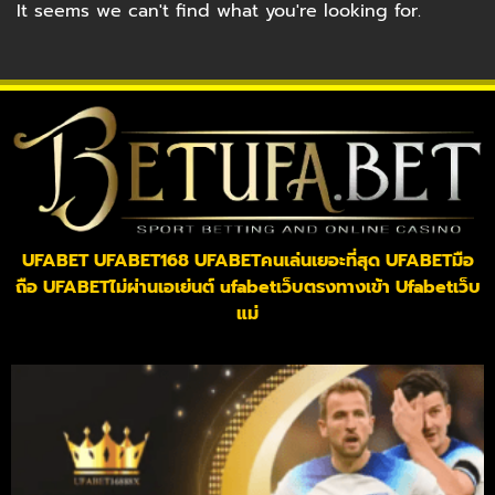
It seems we can't find what you're looking for.
UFABET UFABET168 UFABETคนเล่นเยอะที่สุด UFABETมือ
ถือ UFABETไม่ผ่านเอเย่นต์ ufabetเว็บตรงทางเข้า Ufabetเว็บ
แม่