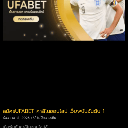
สมัครUFABET คาสิโนออนไลน์ เว็บพนันอันดับ 1
ธันวาคม 15, 2023
ไม่มีความเห็น
เดิมพันกับคาสิโนออนไลน์ชั