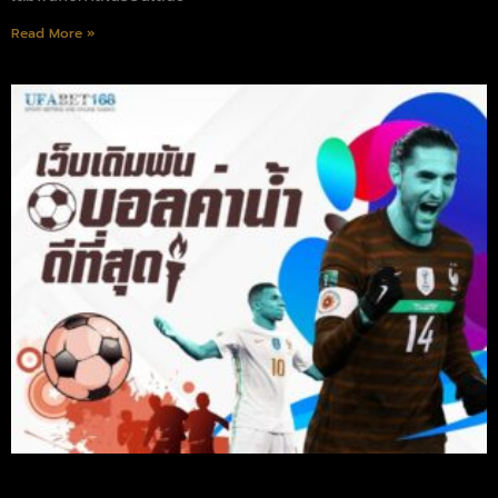
Read More »