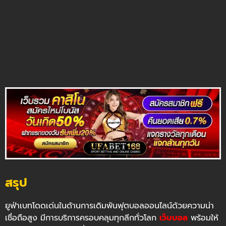
สรุป
ยูฟ่าเบทโดดเด่นในด้านการเดิมพันฟุตบอลออนไลน์ด้วยความน่า
เชื่อถือสูง มีการบริการครอบคลุมทุกลีกทั่วโลก
เว็บบอล
พร้อมให้