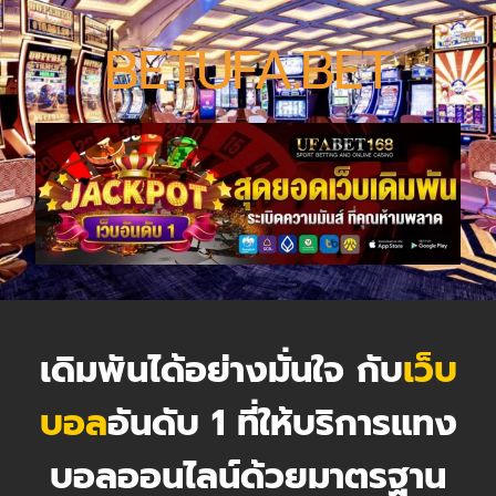
BETUFA.BET
เดิมพันได้อย่างมั่นใจ กับ
เว็บ
บอล
อันดับ 1 ที่ให้บริการแทง
บอลออนไลน์ด้วยมาตรฐาน