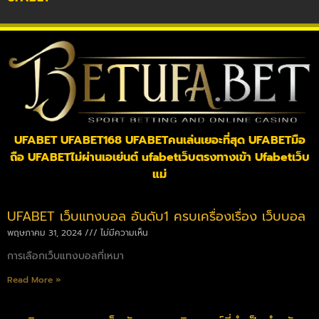
UFABET UFABET168 UFABETคนเล่นเยอะที่สุด UFABETมือ
ถือ UFABETไม่ผ่านเอเย่นต์ ufabetเว็บตรงทางเข้า Ufabetเว็บ
แม่
UFABET เว็บแทงบอล อันดับ1 ครบเครื่องเรื่อง เว็บบอล
พฤษภาคม 31, 2024
ไม่มีความเห็น
การเลือกเว็บแทงบอลที่เหมา
Read More »