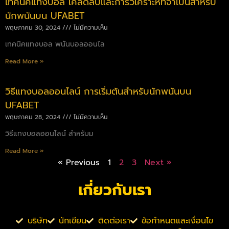
เทคนิคแทงบอล เคล็ดลับและการวิเคราะห์ที่จำเป็นสำหรับ
นักพนันบน UFABET
พฤษภาคม 30, 2024
ไม่มีความเห็น
เทคนิคแทงบอล พนันบอลออนไล
Read More »
วิธีแทงบอลออนไลน์ การเริ่มต้นสำหรับนักพนันบน
UFABET
พฤษภาคม 28, 2024
ไม่มีความเห็น
วิธีแทงบอลออนไลน์ สำหรับม
Read More »
« Previous
1
2
3
Next »
เกี่ยวกับเรา
บริษัท
นักเขียน
ติดต่อเรา
ข้อกำหนดและเงื่อนไข