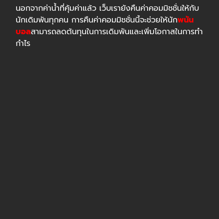
นอกจากค่าน้ำที่คุ้มค่าแล้ว เว็บเรายังคืนค่าคอมมิชชั่นให้กับ
นักเดิมพันทุกคน การคืนค่าคอมมิชชั่นนี้จะช่วยให้นัก
พนัน
บอล
สามารถลดต้นทุนในการเดิมพันและเพิ่มโอกาสในการทำ
กำไร