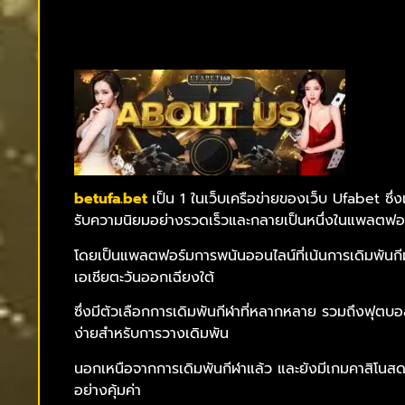
betufa.bet
เป็น 1 ในเว็บเครือข่ายของเว็บ Ufabet ซึ
รับความนิยมอย่างรวดเร็วและกลายเป็นหนึ่งในแพลตฟอ
โดยเป็นแพลตฟอร์มการพนันออนไลน์ที่เน้นการเดิมพันกีฬ
เอเชียตะวันออกเฉียงใต้
ซึ่งมีตัวเลือกการเดิมพันกีฬาที่หลากหลาย รวมถึงฟุตบอ
ง่ายสำหรับการวางเดิมพัน
นอกเหนือจากการเดิมพันกีฬาแล้ว และยังมีเกมคาสิโนสดต
อย่างคุ้มค่า