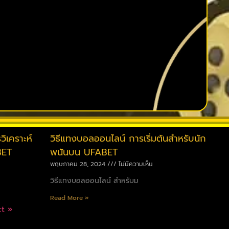
ิเคราะห์
วิธีแทงบอลออนไลน์ การเริ่มต้นสำหรับนัก
BET
พนันบน UFABET
พฤษภาคม 28, 2024
ไม่มีความเห็น
วิธีแทงบอลออนไลน์ สำหรับม
Read More »
t »