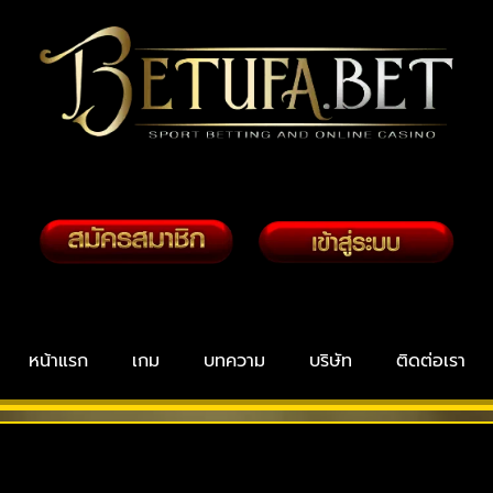
หน้าแรก
เกม
บทความ
บริษัท
ติดต่อเรา