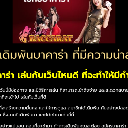
เดิมพันบาคาร่า ที่มีความน่าส
ร่า เล่นกับเว็บไหนดี ที่จะทำให้มีก
นนี้มีช่องทาง และมีวิธีการเล่น ที่สามารถเข้าถึงง่าย และสะดวกสบาย แ
่จะเข้าไป เล่นกับเว็บที่ดี
ที่จะสร้างความมั่นคง และให้การดูแล สมาชิกได้เดิมพัน กันอย่างปลอดภ
งจากที่เดิมพันมา และได้เข้ามาเล่นที่นี่
สุดอย่างแน่นอน ก่อนที่จะเข้ามา ทำการเดิมพันคุณจะต้อง สมัครบาคาร่