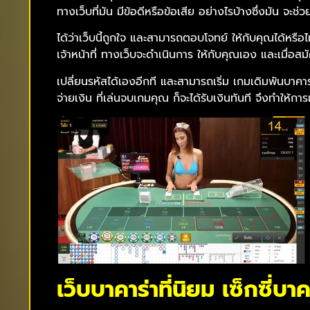
ทางเว็บที่มัน มีข้อดีหรือข้อเสีย อย่างไรบ้างซึ่งมัน จะช่ว
ได้ว่าเว็บนี้ถูกใจ และสามารถตอบโจทย์ ให้กับคุณได้หรือไ
เจ้าหน้าที่ ทางเว็บจะดำเนินการ ให้กับคุณเอง และเมื่อสม
เปลี่ยนรหัสได้เองอีกที และสามารถเริ่ม เกมเดิมพันบาคา
จ่ายเงิน ที่เล่นจบเกมคุณ ก็จะได้รับเงินทันที จึงทำให้ก
เว็บบาคาร่าที่นิยม เซ็กซี่บ