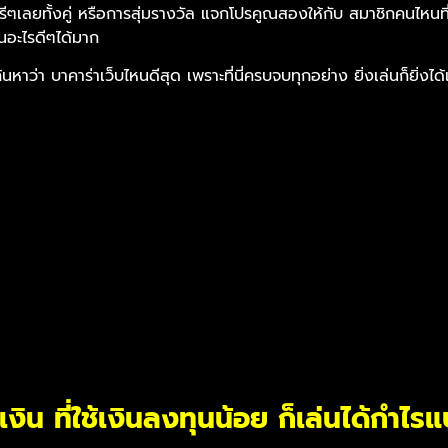
ฟรีๆเลยทั้งคู่ หรือการสุ่มรางวัล แจกโปรคูณสองให้กับ สมาชิกคนไหน
ุ้นอะไรดีๆได้มาก
หาว่า บาคาร่าเว็บไหนดีสุด เพราะที่นี่ครบจบทุกอย่าง ยิ่งเล่นก็ยิ่งได
เงิน ที่ใช้เงินลงทุนน้อย ก็เล่นได้กำไร