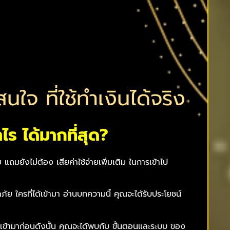
นใจ ที่ใช้ทำเงินได้จริง
ำไร ได้มากที่สุด?
ถมยังไม่ต้อง เสียค่าใช้จ่ายเพิ่มเติม ในการเข้าไป
ัย ใครที่ได้เข้ามา อ่านบทความนี้ คุณจะได้รับประโยชน์
า เข้ามาก่อนดังนั้น คุณจะได้พบกับ ขั้นตอนและระบบ ของ