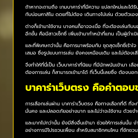
ถ้าหากจะถามถึง เกมบาคาร่าที่มีความ แปลกใหม่และได้รับ 
กับบ่อนคาสิโน ดดยที่ไม่ต้อง เดินทางไปเล่น ด้วยตัวเองซึ
ต่างก็เข้ามาใช้งาน บางคนก็อาจจะเบื่อ ที่จะต้องเล่นกั
อีกขั้น คือมีสาวเซ็กซี่ เพิ่มเข้ามาทำหน้าที่แทน เป็นผู้ดำเ
และที่พิเศษกว่านั้น คือการมาพร้อมกับ ชุดสุดเซ็กซี่เร้าใ
เสมอ ซึ่งรูปแบบการเล่น ยังคงเหมือนเดิม และไม่ต้องเสีย
จึงทำให้ที่นี่เป็น เว็บบาคาร่าที่นิยม ที่มีนักพนันเข้ามา
ต้องการเล่น ก็สามารถเข้ามาได้ ที่เว็บนี้เลยซึ่ง ต้องบอกก่
บาคาร่าเว็บตรง คือคำตอบขอ
การเลือกเล่นผ่าน บาคาร่าเว็บตรง คือทางเลือกที่ดี ที่จ
มั่นคง และปลอดภัยอย่างมาก และไม่ว่าจะใช้งาน ด้วยจำนว
และมากไปกว่านั้น ยังมีสิ่งอื่นเข้ามา ช่วยให้การเล่นนั้น 
อย่างการมีโปรชวนเพื่อน สำหรับสมาชิกคนไหน ที่ชักชวนเ