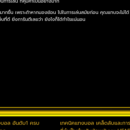
ป้นการเล่น ที่คุ้มค่าเป็นอย่างมาก
อะมากขึ้น เพราะถ้าหากมองย้อน ไปในการเล่นสมัยก่อน คุณแทบจะไม่ได้ ร
เว็บที่ดี ยิ่งการันตีเลยว่า ยังไงก็ได้กำไรแน่นอน
บอล อันดับ1 ครบ
เทคนิคแทงบอล เคล็ดลับและการว