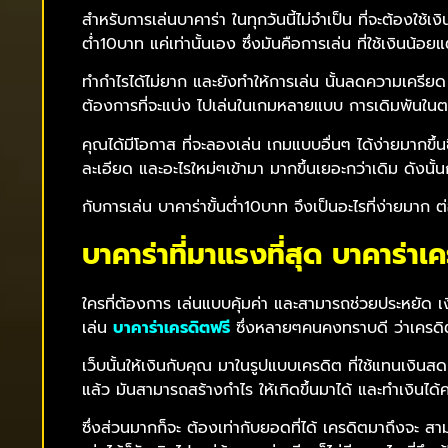
สำหรับการเล่นบาคาร่า ในทุกวันนี้ไม่จำเป็น ที่จะต้องใช้เ
ต่ำ10บาท แค่เท่านั้นเอง ซึ่งมันคือการเล่น ที่ใช้เงินน้อยแต
ทำกำไรได้ไม่ยาก และยังทำให้การเล่น นั้นลดความเครียด 
ต้องการที่จะแบ่ง ไปเล่นในเกมหลายแบบ การเดิมพันในตาล
คุณได้มีโอกาส ที่จะลองเล่น เกมแบบอื่นๆ ได้ง่ายมากขึ้นซึ่
ละเอียด และอะไรใหม่ๆเข้ามา มากขึ้นเยอะกว่าเดิม ดังน
กับการเล่น บาคาร่าขั้นต่ำ10บาท จึงเป็นอะไรที่ง่ายมาก ต่อ
บาคาร่าที่มาแรงที่สุด บาคาร่าเค
ใครที่ต้องการ เล่นแบบคุ้มค่า และสามารถช่วยประหยัด เงิน
เล่น
บาคาร่าเครดิตฟรี
ซึ่งหลายๆคนคงทราบดี ว่าเครดิต
เว็บนั้นให้เงินกับคุณ มาในรูปแบบเครดิต ที่ใช้แทนเงินสด 
แล้ว มันสามารถสร้างกำไร ให้เกิดขึ้นมาได้ และทำเงินได
ซึ่งส่วนมากก็จะ ต้องเท่ากับยอดที่ได้ เครดิตมาถึงจะ สาม