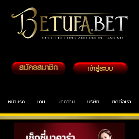
หน้าแรก
เกม
บทความ
บริษัท
ติดต่อเรา