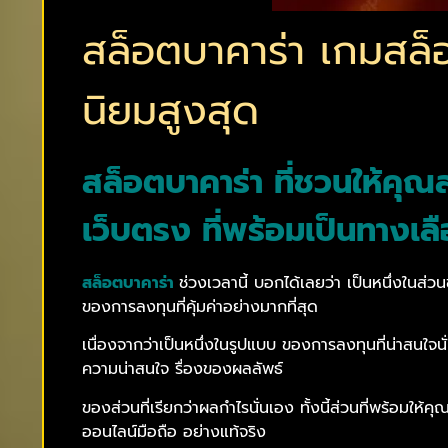
สล็อตบาคาร่า เกมสล็
นิยมสูงสุด
สล็อตบาคาร่า ที่ชวนให้คุ
เว็บตรง ที่พร้อมเป็นทางเล
สล็อตบาคาร่า
ช่วงเวลานี้ บอกได้เลยว่า เป็นหนึ่งในส่
ของการลงทุนที่คุ้มค่าอย่างมากที่สุด
เนื่องจากว่าเป็นหนึ่งในรูปแบบ ของการลงทุนที่น่าสนใจนั
ความน่าสนใจ รื่องของผลลัพธ์
ของส่วนที่เรียกว่าผลกำไรนั่นเอง ทั้งนี้ส่วนที่พร้อมใ
ออนไลน์มือถือ อย่างแท้จริง