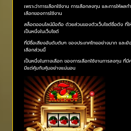
เพราะว่าการเลือกใช้งาน การเลือกลงทุน และการให้ผลกำ
เลือกของการใช้งาน
สล็อตออนไลน์มือถือ ด้วยส่วนของตัวเว็บไซต์ชื่อดัง ที่ให้
เป็นหนึ่งในเว็บไซต์
ที่มีชื่อเสียงอันดับต้นๆ ของประเทศไทยอย่างมาก และยังเป็
เลือกส่วนนี้
เป็นหนึ่งในทางเลือก ของการเลือกใช้งานการลงทุน ที่มี
มีแต่คุ้มกับคุ้มอย่างแน่นอน