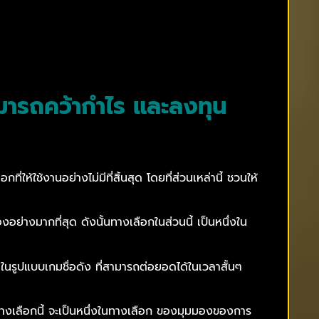
สามารถคว้ากำไร และลงทุน
กที่ให้ใช้งานอย่างไม่มีที่สิ้นสุด โดยที่ส่วนเหล่านี้ ชวนให้
งอย่างมากที่สุด ดังนั้นทางเลือกในส่วนนี้ เป็นหนึ่งใน
 ในรูปแบบเกมชื่อดัง ที่สามารถต่อยอดได้ในเวลาสั้นๆ
้นทางเลือกนี้ จะเป็นหนึ่งในทางเลือก ของมุมมองของการ