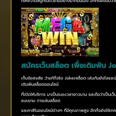
ที่ให้ความสมูทในตัวเกมอย่างมากนั่นเอง อีกทั้งยังนั
สมัครเว็บสล็อต เพื่อเดิมพัน 
เก็บข้อสงสัย ว่าแท้ที่จริง Jokerสล็อต เล่นกันยังไงและม
เดิมพันสล็อตออนไลน์
ที่เปิดให้บริการ มาเป็นระยะเวลายาวนาน และถือว่าเป็นเว็
แบบเกม การเล่นสล็อต
และคาสิโนออนไลน์ต่างๆ ที่มีคุณภาพสูง อีกทั้งยังใช้เทคโ