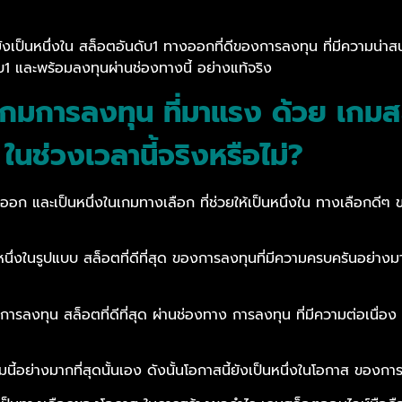
ยังเป็นหนึ่งใน
สล็อตอันดับ1
ทางออกที่ดีของการลงทุน ที่มีความน่าส
บ1
และพร้อมลงทุนผ่านช่องทางนี้ อย่างแท้จริง
กมการลงทุน ที่มาแรง ด้วย เกมส
ุด ในช่วงเวลานี้จริงหรือไม่?
งออก และเป็นหนึ่งในเกมทางเลือก ที่ช่วยให้เป็นหนึ่งใน ทางเลือกด
นหนึ่งในรูปแบบ
สล็อตที่ดีที่สุด
ของการลงทุนที่มีความครบครันอย่างม
่มีการลงทุน
สล็อตที่ดีที่สุด
ผ่านช่องทาง การลงทุน ที่มีความต่อเนื่อ
มนี้อย่างมากที่สุดนั้นเอง ดังนั้นโอกาสนี้ยังเป็นหนึ่งในโอกาส ของ