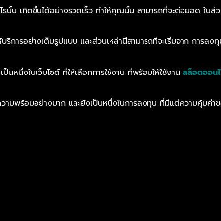
ไรนั้น เกิดขึ้นได้อย่างรวดเร็ว ทำให้คุณนั้น สามารถที่จะต่อยอด 
บริการอย่างเต็มรูปแบบ และส่วนเหล่านี้สามารถที่จะเริ่มจาก การลงทุน การ
นหนึ่งในเว็บไซต์ ที่ให้เลือกการใช้งาน ที่พร้อมให้ใช้งาน
สล็อตออนไล
ความพร้อมอย่างมาก และยังเป็นหนึ่งในการลงทุน ที่มีแต่ความคุ้มค่าข