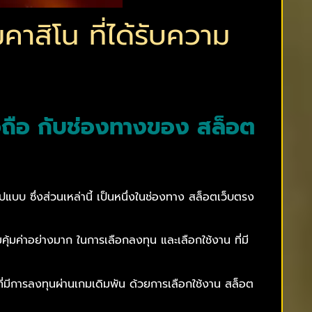
สิโน ที่ได้รับความ
ือถือ กับช่องทางของ สล็อต
ปแบบ ซึ่งส่วนเหล่านี้ เป็นหนึ่งในช่องทาง สล็อตเว็บตรง
คุ้มค่าอย่างมาก ในการเลือกลงทุน และเลือกใช้งาน ที่มี
 ที่มีการลงทุนผ่านเกมเดิมพัน ด้วยการเลือกใช้งาน สล็อต