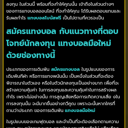
ลงทุน ในส่วนนี้ พร้อมที่จะทำให้คุณนั้น เข้าถึงในส่วนต่างๆ
ของการแทงบอลออนไลน์ ที่จะทำให้คุณ ได้รับผลตอบแทนและ
รับผลกำไร
แทงบอลโบนัสฟรี
เป็นไปตามที่ควรจะเป็น
สมัครแทงบอล กับแนวทางที่ตอบ
โจทย์นักลงทุน แทงบอลมือใหม่
ด้วยช่องทางนี้
ประเภทของการเดิมพัน
สมัครแทงบอล
ในรูปแบบของการ
เดิมพันกีฬา หรือการแทงพนันนั้น เป็นหนึ่งในส่วนที่จะต้อง
พิจารณาในตัวเอง หรือในตัวนักลงทุนเป็นอย่างมาก เพื่อที่จะ
สร้างความคุ้มค่า ในการลงทุนและความคุ้มค่าในการสร้างผล
กำไร เพราะไม่อย่างนั้น การสูญเสียหรือการเกิดความเสี่ย งใน
การลงทุนนั้น จะมีมากขึ้นอย่างทวีคูณ เพราะฉะนั้นหากใครที่
ถามว่าประเภท ของการเดิมพัน
แทงบอลมือใหม่
ในรูปแบบของเกมฟุตบอล และจำเป็นที่จะต้องเลือกตามความ