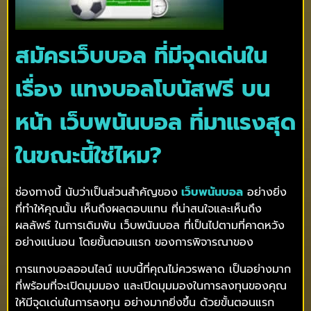
สมัครเว็บบอล ที่มีจุดเด่นใน
เรื่อง แทงบอลโบนัสฟรี บน
หน้า เว็บพนันบอล ที่มาแรงสุด
ในขณะนี้ใช่ไหม?
ช่องทางนี้ นับว่าเป็นส่วนสำคัญของ
เว็บพนันบอล
อย่างยิ่ง
ที่ทำให้คุณนั้น เห็นถึงผลตอบแทน ที่น่าสนใจและเห็นถึง
ผลลัพธ์ ในการเดิมพัน เว็บพนันบอล ที่เป็นไปตามที่คาดหวัง
อย่างแน่นอน โดยขั้นตอนแรก ของการพิจารณาของ
การแทงบอลออนไลน์ แบบนี้ที่คุณไม่ควรพลาด เป็นอย่างมาก
ที่พร้อมที่จะเปิดมุมมอง และเปิดมุมมองในการลงทุนของคุณ
ให้มีจุดเด่นในการลงทุน อย่างมากยิ่งขึ้น ด้วยขั้นตอนแรก