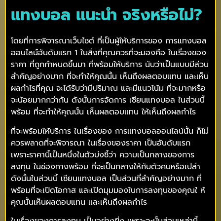
แทงบอล แนะนำ จริงหรือไม่?
โดยที่การพิจารณาเว็บไซต์ ที่เป็นผู้ให้บริการของ การแทงบอล
ออนไลน์อันดับแรก 1 ในสิ่งที่คุณควรที่จะมองคือ ในเรื่องของ
ราคา ที่ถูกกำหนดขึ้นมา ที่พร้อมให้บริการ นับว่าเป็นแบบมีส่วน
สำคัญอย่างมาก ที่จะทำให้คุณนั้น เห็นถึงผลตอบแทน และเห็น
ผลกำไรที่คุณ จะได้รับว่ามีปริมาณ และมีแนวโน้ม ที่จะมากหรือ
จะน้อยมากกว่ากัน ดังนั้นการจัดการ เซียนแทงบอล ในส่วนนี้
พร้อม ที่จะทำให้คุณนั้น เห็นผลตอบแทน ให้เห็นถึงผลกำไร
ที่จะพร้อมให้บริการ ในเรื่องของ การแทงบอลออนไลน์นั้น ก็ไม่
ควรพลาดที่จะพิจารณา ในเรื่องของราคา เป็นอันดับแรก
เพราะราคานี้เป็นหนึ่งในตัวบ่งชี้ว่า ความเป็นกลางของการ
ลงทุน ในช่องทางพร้อม ที่จะเป็นกลางให้กับตัวคนหรือเปล่า
ดังนั้นในส่วนนี้ เซียนแทงบอล เป็นส่วนที่สำคัญอย่างมาก ที่
พร้อมที่จะเปิดโอกาส และเปิดมุมมองในการลงทุนของคุณใ ห้
คุณนั้นเห็นผลตอบแทน และเห็นถึงผลกำไร