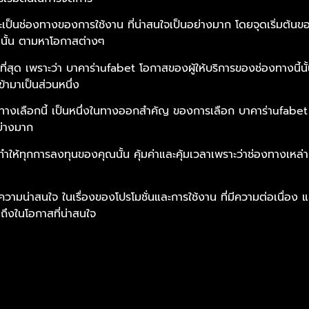
นช่องทางของการใช้งาน ที่น่าสนใจเป็นอย่างมาก โดยจุดเริ่มต้นของ
ุณนั้น ตามหาโอกาสต่างๆ
่สุด เพราะว่า
บาคาร่าufabet
โอกาสของผู้ให้บริการของช่องทางนี้น
ข้ามาเป็นส่วนหนึ่ง
อกทางเลือกนี้ เป็นหนึ่งในทางออกสำคัญ ของการเลือก
บาคาร่าufabet
ย่างมาก
ะทำให้ทุกการลงทุนของคุณนั้น คุ้มค่าและคุ้มเวลาเพราะว่าช่องทางเหล่าน
้วยความน่าสนใจ ในเรื่องของโปรโมชั่นและการใช้งาน ที่มีความต่อเนื่
นถึงในโอกาสที่น่าสนใจ