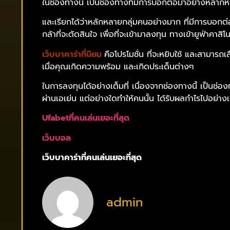
ในช่องทางนี้ เป็นช่องทางที่มีการบอกต่อมาอย่างหลา
และเรียกได้ว่าหลักหลายกลุ่มคนอย่างมาก ที่มีการบอกต่อ 
กล้าที่จะตัดสินใจ เพื่อที่จะเข้ามาลงทุน ทางเข้ายูฟ่าคาส
เ
ว็บบาคาร่าที่นิยม
คือโปรโมชั่น ที่จะหยิบใช้ และสามารถเ
เมื่อคุณเกิดความพร้อม และเกิดประเด็นต่างๆ
ในการลงทุนได้อย่างเต็มที่ เนื่องจากช่องทางนี้ เป็นช่
ผ่านเอเย่น แต่อย่างใดทำให้คนนั้น ได้รับผลกำไรไปอย่าง
Ufabetที่คนเล่นเยอะที่สุด
เว็บบอล
เว็บบาคาร่าที่คนเล่นเยอะที่สุด
admin