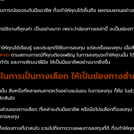
ประสบการณ์ของระดับมืออาชีพ ที่จะทำให้คุณได้เห็นถึง ผลตอบแทนอย่าง
ใช้งานที่คุณค่า เป็นอย่างมาก เพราะว่าช่องทางเหล่านี้ จะเป็นช่องท
ห้คุณได้เรียนรู้ และประยุกต์ใช้ในการลงทุน แต่ละครั้งของคุณ เมื่อสิ่
คาร่า
ตามสถานการณ์ที่คุณต้องเผชิญ ในการลงทุนจะทำให้คุณนั้น ได้ร
ำไร และการพัฒนาฝีมือ ให้เป็นมืออาชีพอย่างมากยิ่งขึ้น
ะนำในการเป็นทางเลือก ให้เป็นช่องทางสำ
รลงทุนนั้น สิ่งหนึ่งที่หลายคนคาดหวังอย่างแน่นอน ในการลงทุน ก็คือ ใ
ัดสินใจ
นส่วนของทางเลือก ที่เหล่าระดับมืออาชีพ หรือมือโปรเลือกที่จะลงทุน ใ
องการลงทุน
ห็นถึงช่องทางที่น่าสนใจ รวมไปถึงการวางแผนการลงทุนที่ดี ที่จะทำให