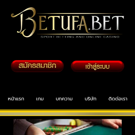
หน้าแรก
เกม
บทความ
บริษัท
ติดต่อเรา