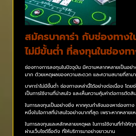
สมัครบาคาร่า กับช่องทางใ
ไม่มีขั้นต่ำ ที่ลงทุนในช่องทา
ช่องทางการลงทุนในปัจจุบัน มีความหลากหลายเป็นอย่างม
มาก ด้วยเหตุผลของความสะดวก และความสบายที่สามาร
บาคาร่าไม่มีขั้นต่ำ ช่องทางเหล่านี้ได้อย่างต่อเนื่อง โ
เป็นการใช้งานที่น่าสนใจ และเห็นความคุ้มค่าต่อการตัดสิ
ในการลงทุนเป็นอย่างยิ่ง หากคุณกำลังมองหาช่องทาง แล
หนึ่งในโอกาสที่น่าสนใจอย่างมากที่สุด เพราะหากหลายเ
ในการลงทุนและหลักหลายเหตุผล ในการใช้งานที่ทำให้ทุ
ผ่านเว็บไซต์ชื่อดัง ที่ให้บริการมาอย่างยาวนาน