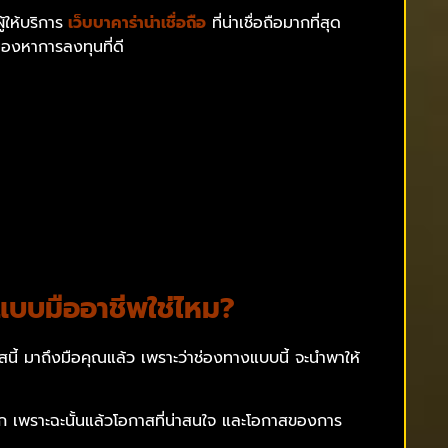
้ให้บริการ
เว็บบาคาร่าน่าเชื่อถือ
ที่น่าเชื่อถือมากที่สุด
มองหาการลงทุนที่ดี
แบบมืออาชีพใช่ไหม?
นี้ มาถึงมือคุณแล้ว เพราะว่าช่องทางแบบนี้ จะนำพาให้
มาก เพราะฉะนั้นแล้วโอกาสที่น่าสนใจ และโอกาสของการ