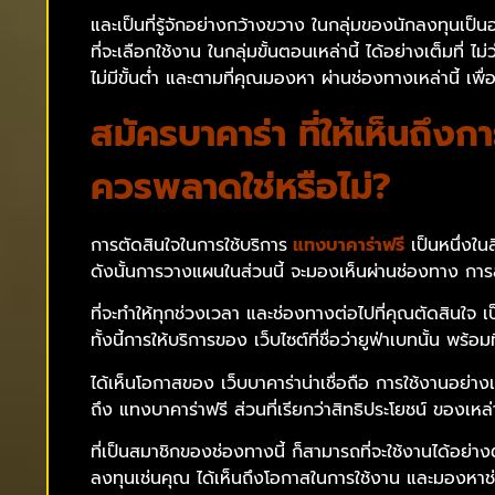
และเป็นที่รู้จักอย่างกว้างขวาง ในกลุ่มของนักลงทุนเป็นอ
ที่จะเลือกใช้งาน ในกลุ่มขั้นตอนเหล่านี้ ได้อย่างเต็มท
ไม่มีขั้นต่ำ และตามที่คุณมองหา ผ่านช่องทางเหล่านี้ เพ
สมัครบาคาร่า ที่ให้เห็นถึงก
ควรพลาดใช่หรือไม่?
การตัดสินใจในการใช้บริการ
แทงบาคาร่าฟรี
เป็นหนึ่งใน
ดังนั้นการวางแผนในส่วนนี้ จะมองเห็นผ่านช่องทาง การ
ที่จะทำให้ทุกช่วงเวลา และช่องทางต่อไปที่คุณตัดสินใจ เ
ทั้งนี้การให้บริการของ เว็บไซต์ที่ชื่อว่ายูฟ่าเบทนั้น พร้อม
ได้เห็นโอกาสของ เว็บบาคาร่าน่าเชื่อถือ การใช้งานอย่
ถึง แทงบาคาร่าฟรี ส่วนที่เรียกว่าสิทธิประโยชน์ ของเหล
ที่เป็นสมาชิกของช่องทางนี้ ก็สามารถที่จะใช้งานได้อย่างต
ลงทุนเช่นคุณ ได้เห็นถึงโอกาสในการใช้งาน และมองหา