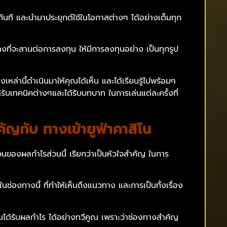
ทันที และนำมาประยุกต์ใช้ในโอกาสต่างๆ ได้อย่างเต็มทุก
างที่จะสานต่อการลงทุน ให้มีการลงทุนอย่าง เป็นทุกรูป
งเหล่านี้ดำเนินมาให้คุณได้เห็น และได้เรียนรู้ไปพร้อมๆ
ับเทคนิคต่างๆและได้รับบทบาท ในการเล่นแต่ละครั้งที่
คัญกับ ทางเข้ายูฟ่าคาสิโน
นส่วนของผลกำไรส่วนนี้ เรียกว่าเป็นหัวใจสำคัญ ในการ
นช่องทางนี้ ที่ทำให้เห็นถึงแนวทาง และการเป็นทั้งเรื่อง
้คุณได้รับผลกำไร ได้อย่างทวีคูณ เพราะว่าช่องทางสำคัญ